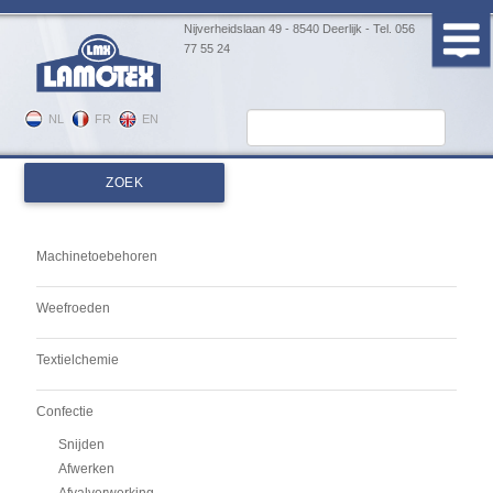
Nijverheidslaan 49 - 8540 Deerlijk - Tel. 056
77 55 24
NL
FR
EN
Machinetoebehoren
Weefroeden
Textielchemie
Confectie
Snijden
Afwerken
Afvalverwerking